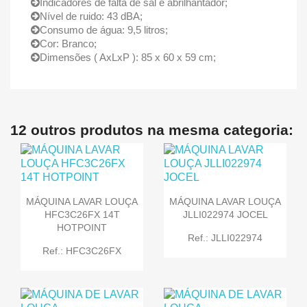
Indicadores de falta de sal e abrilhantador;
Nível de ruido: 43 dBA;
Consumo de água: 9,5 litros;
Cor: Branco;
Dimensões ( AxLxP ): 85 x 60 x 59 cm;
12 outros produtos na mesma categoria:
MÁQUINA LAVAR LOUÇA
MÁQUINA LAVAR LOUÇA
HFC3C26FX 14T
JLLI022974 JOCEL
HOTPOINT
Ref.: JLLI022974
Ref.: HFC3C26FX