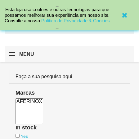
_

Esta loja usa cookies e outras tecnologias para que
possamos melhorar sua experiência em nosso site.
Consulte a nossa
Política de Privacidade & Cookies
search
_
MENU
Faça a sua pesquisa aqui
Marcas
In stock
Yes