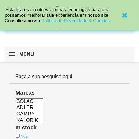
_

Esta loja usa cookies e outras tecnologias para que
possamos melhorar sua experiência em nosso site.
Consulte a nossa
Política de Privacidade & Cookies
search
_
MENU
Faça a sua pesquisa aqui
Marcas
In stock
Yes