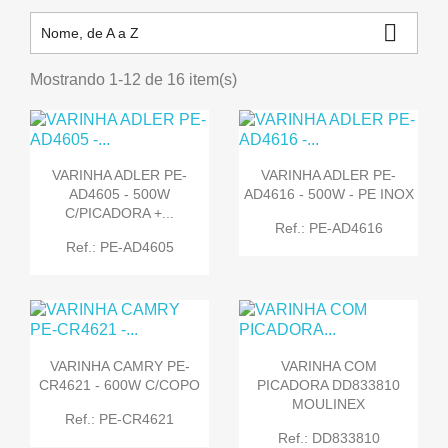

Nome, de A a Z
Mostrando 1-12 de 16 item(s)
VARINHA ADLER PE-
VARINHA ADLER PE-
AD4605 - 500W
AD4616 - 500W - PE INOX
C/PICADORA +...
Ref.: PE-AD4616
Ref.: PE-AD4605
VARINHA CAMRY PE-
VARINHA COM
CR4621 - 600W C/COPO
PICADORA DD833810
MOULINEX
Ref.: PE-CR4621
Ref.: DD833810