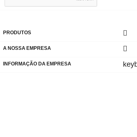

PRODUTOS

A NOSSA EMPRESA
key
INFORMAÇÃO DA EMPRESA