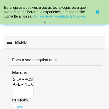
_

Esta loja usa cookies e outras tecnologias para que
possamos melhorar sua experiência em nosso site.
Consulte a nossa
Política de Privacidade & Cookies
search
_
MENU
Faça a sua pesquisa aqui
Marcas
In stock
Yes