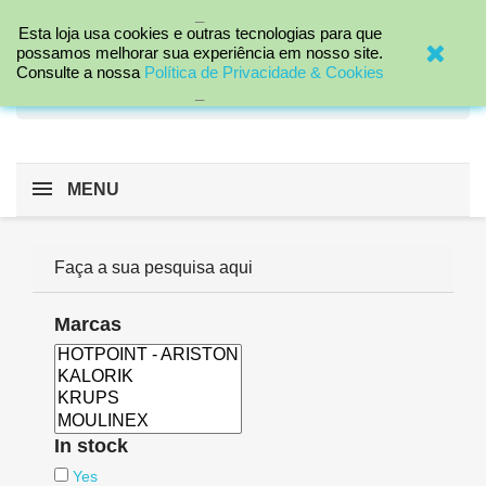
_

Esta loja usa cookies e outras tecnologias para que
possamos melhorar sua experiência em nosso site.
Consulte a nossa
Política de Privacidade & Cookies
search
_
MENU
Faça a sua pesquisa aqui
Marcas
In stock
Yes