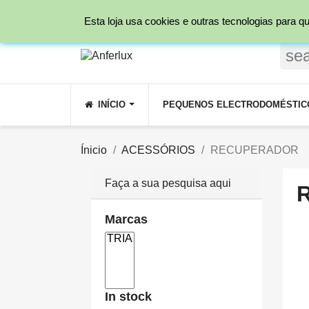
Ligue para nós:
231 209 800 ( Rede fixa Nacio
Esta loja usa cookies e outras tecnologias para
se
INÍCIO
PEQUENOS ELECTRODOMÉSTI
Ínicio
ACESSÓRIOS
RECUPERADOR
Faça a sua pesquisa aqui
Marcas
In stock