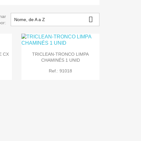
nar

Nome, de A a Z
por:
E CX
TRICLEAN-TRONCO LIMPA
CHAMINÉS 1 UNID
Ref.: 91018

Quick view