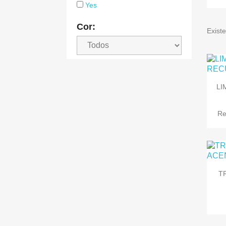
Yes
Cor:
Exist
LI
Re
T