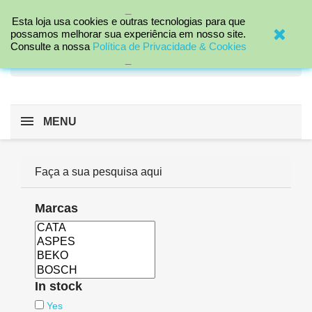
_

Esta loja usa cookies e outras tecnologias para que
possamos melhorar sua experiência em nosso site.
Consulte a nossa
Política de Privacidade & Cookies
search
_
MENU
Faça a sua pesquisa aqui
Marcas
In stock
Yes