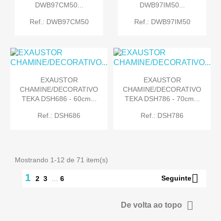
DWB97CM50...
DWB97IM50...
Ref.: DWB97CM50
Ref.: DWB97IM50
EXAUSTOR
EXAUSTOR
CHAMINE/DECORATIVO
CHAMINE/DECORATIVO
TEKA DSH686 - 60cm...
TEKA DSH786 - 70cm...
Ref.: DSH686
Ref.: DSH786
Mostrando 1-12 de 71 item(s)

1
Seguinte
2
3
…
6

De volta ao topo