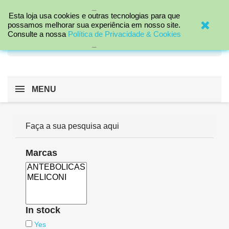
_


Esta loja usa cookies e outras tecnologias para que
possamos melhorar sua experiência em nosso site.
Consulte a nossa
Política de Privacidade & Cookies
search
_
MENU
Faça a sua pesquisa aqui
Marcas
In stock
Yes