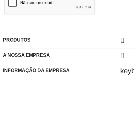

PRODUTOS

A NOSSA EMPRESA
key
INFORMAÇÃO DA EMPRESA