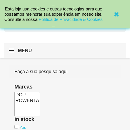
_

Esta loja usa cookies e outras tecnologias para que
possamos melhorar sua experiência em nosso site.
Consulte a nossa
Política de Privacidade & Cookies
search
_
MENU
Faça a sua pesquisa aqui
Marcas
In stock
Yes