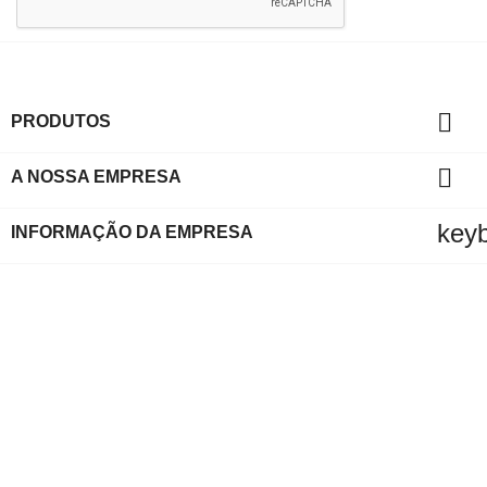

PRODUTOS

A NOSSA EMPRESA
key
INFORMAÇÃO DA EMPRESA