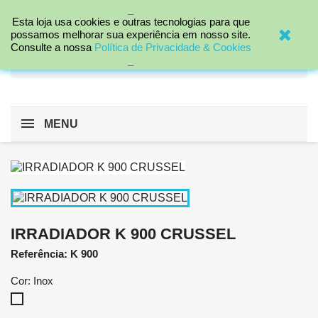
_

Esta loja usa cookies e outras tecnologias para que
possamos melhorar sua experiência em nosso site.
Consulte a nossa
Política de Privacidade & Cookies
search
_
MENU
IRRADIADOR K 900 CRUSSEL
Referência: K 900
Cor: Inox
Inox