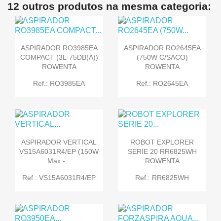
12 outros produtos na mesma categoria:
ASPIRADOR RO3985EA
ASPIRADOR RO2645EA
COMPACT (3L-75DB(A))
(750W C/SACO)
ROWENTA
ROWENTA
Ref.: RO3985EA
Ref.: RO2645EA
ASPIRADOR VERTICAL
ROBOT EXPLORER
VS15A6031R4/EP (150W
SERIE 20 RR6825WH
Max -...
ROWENTA
Ref.: VS15A6031R4/EP
Ref.: RR6825WH