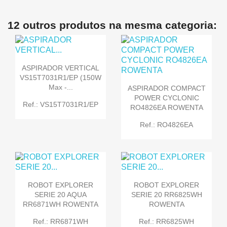
12 outros produtos na mesma categoria:
ASPIRADOR VERTICAL
VS15T7031R1/EP (150W
Max -...
ASPIRADOR COMPACT
POWER CYCLONIC
Ref.: VS15T7031R1/EP
RO4826EA ROWENTA
Ref.: RO4826EA
ROBOT EXPLORER
ROBOT EXPLORER
SERIE 20 AQUA
SERIE 20 RR6825WH
RR6871WH ROWENTA
ROWENTA
Ref.: RR6871WH
Ref.: RR6825WH