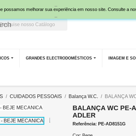
_
nal)
 que possamos melhorar sua experiência em nosso site. Consulte a n
_
arch
ICOS
GRANDES ELECTRODOMÉSTICOS
IMAGEM E S
S
CUIDADOS PESSOAIS
Balança W.C.
BALANÇA WC
BALANÇA WC PE-A
ADLER
Referência: PE-AD8151G
Cor: Bege