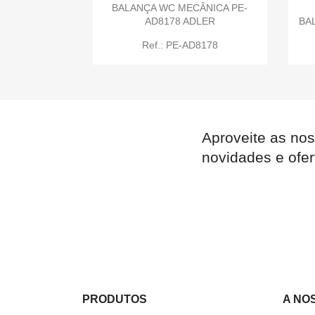
BALANÇA WC MECÂNICA PE-
AD8178 ADLER
BA
Ref.: PE-AD8178

Quick view
Aproveite as nos
novidades e ofer

Quick view
PRODUTOS
A NO