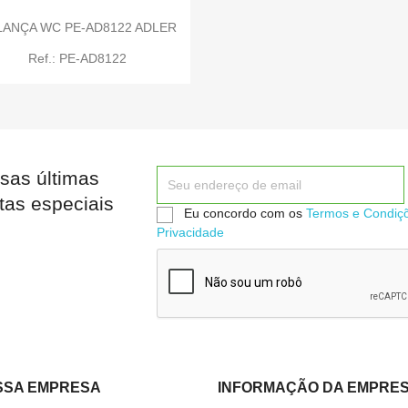
LANÇA WC PE-AD8122 ADLER
Ref.: PE-AD8122


Quick view
Quick view
sas últimas
tas especiais

Eu concordo com os
Termos e Condiç
Quick view
Privacidade
SSA EMPRESA
INFORMAÇÃO DA EMPRE