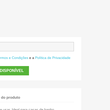
rmos e Condições
e a
Política de Privacidade
DISPONÍVEL
 do produto
de usar. Ideal para casas de banho.