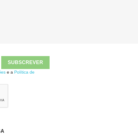

Quick view
ões
e a
Política de
SA