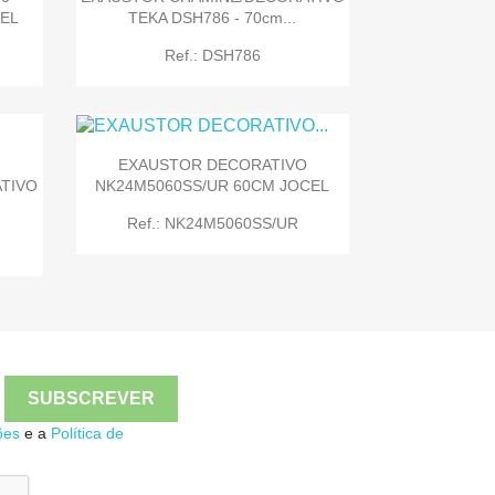
CEL
TEKA DSH786 - 70cm...

Quick view
Ref.: DSH786
EXAUSTOR DECORATIVO
NK24M5060SS/UR 60CM JOCEL
TIVO

Quick view
Ref.: NK24M5060SS/UR

Quick view
ões
e a
Política de