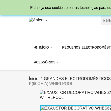
Ligue para nós:
231 209 800 ( Rede fixa Nacio
Esta loja usa cookies e outras tecnologias para
se
INÍCIO
PEQUENOS ELECTRODOMÉST
ACESSÓRIOS
Ínicio
GRANDES ELECTRODOMÉSTICOS
K(60CM A) WHIRLPOOL