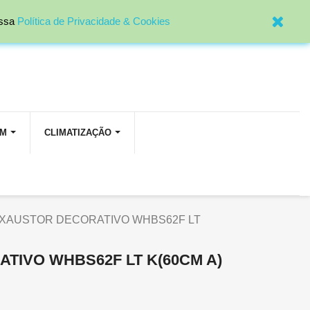

Entrar
ossa
Política de Privacidade & Cookies
OM
CLIMATIZAÇÃO
XAUSTOR DECORATIVO WHBS62F LT
TIVO WHBS62F LT K(60CM A)