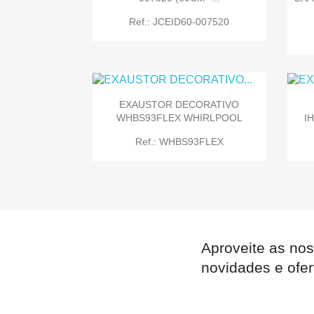

Quick view
Ref.: JCEID60-007520
EXAUSTOR DECORATIVO
WHBS93FLEX WHIRLPOOL
I

Quick view
Ref.: WHBS93FLEX
Aproveite as nos

Quick view
novidades e ofer