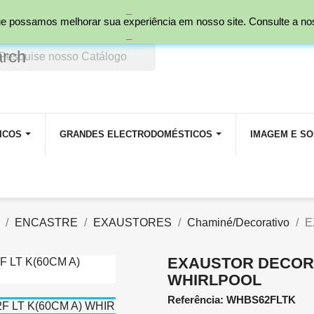
_
nal)
 que possamos melhorar sua experiência em nosso site. Consulte a n
_
arch
ICOS
GRANDES ELECTRODOMÉSTICOS
IMAGEM E S
ENCASTRE
EXAUSTORES
Chaminé/Decorativo
E
EXAUSTOR DECORA
WHIRLPOOL
Referência: WHBS62FLTK