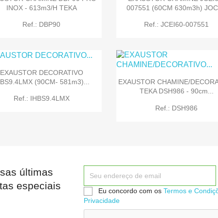
INOX - 613m3/h TEKA
007551 (60CM 630m3h) JO


Quick view
Quick view
Ref.: DBP90
Ref.: JCEI60-007551
EXAUSTOR DECORATIVO
HBS9.4LMX (90CM- 581m3)...
EXAUSTOR CHAMINE/DECORA
TEKA DSH986 - 90cm...


Quick view
Quick view
Ref.: IHBS9.4LMX
Ref.: DSH986
sas últimas


Quick view
Quick view
tas especiais
Eu concordo com os
Termos e Condiç
Privacidade