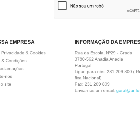
SSA EMPRESA
INFORMAÇÃO DA EMPRE
a Privacidade & Cookies
Rua da Escola, Nº29 - Grada
3780-562 Anadia Anadia
 & Condições
Portugal
Reclamações
Ligue para nós:
231 209 800 ( R
te-nos
fixa Nacional)
o site
Fax:
231 209 809
Envia-nos um email:
geral@anfer