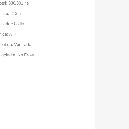
otal: 330/301 lts
fico: 213 lts
lador: 88 lts
tica: A++
orífico: Ventilado
ngelador: No Frost