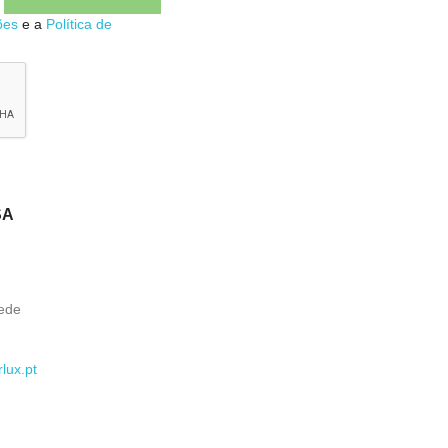

Quick view
ões
e a
Política de
SA
ede
lux.pt