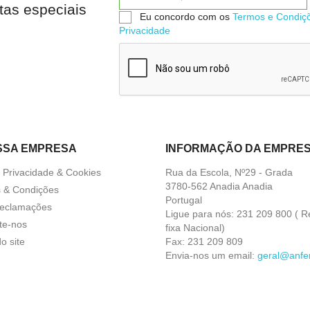


Quick view
Quick view
tas especiais
Eu concordo com os
Termos e Condiç
Privacidade
SSA EMPRESA
INFORMAÇÃO DA EMPRE
a Privacidade & Cookies
Rua da Escola, Nº29 - Grada
3780-562 Anadia Anadia
 & Condições
Portugal
Reclamações
Ligue para nós:
231 209 800 ( R
te-nos
fixa Nacional)
o site
Fax:
231 209 809
Envia-nos um email:
geral@anfer