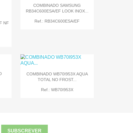
COMBINADO SAMSUNG
RB34C600ESA/EF LOOK INOX...

Quick view
Ref.: RB34C600ESA/EF
F NF

Quick view
O
COMBINADO WB70I953X AQUA
TOTAL NO FROST...
Ref.: WB70I953X