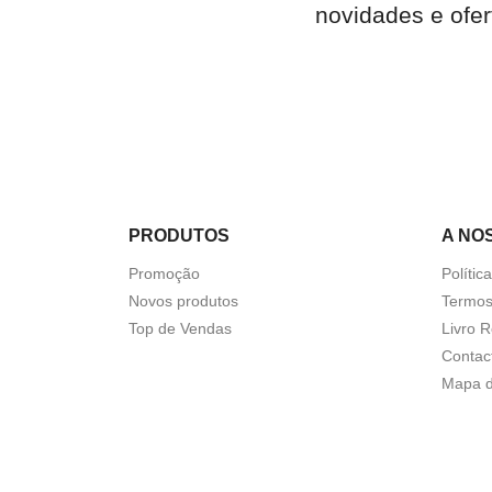

Quick view
novidades e ofer
PRODUTOS
A NO
Promoção
Polític
Novos produtos
Termos
Top de Vendas
Livro 
Contac
Mapa d