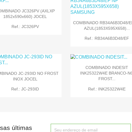
OMBINADO JC326PV (AXLXP


Quick view
Quick view
1852x590x660) JOCEL
COMBINADO RB34A6B3D48/E
Ref.: JC326PV
AZUL(1853X595X658)...
Ref.: RB34A6B3D48/EF
COMBINADO INDESIT


Quick view
Quick view
INK25322W4E BRANCO-N
BINADO JC-293ID NO FROST
FROST...
INOX JOCEL
Ref.: INK25322W4E
Ref.: JC-293ID
sas últimas