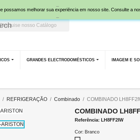
_
nal)
 que possamos melhorar sua experiência em nosso site. Consulte a n
_
arch
ICOS
GRANDES ELECTRODOMÉSTICOS
IMAGEM E S
REFRIGERAÇÃO
Combinado
COMBINADO LH8FF2I
COMBINADO LH8FF
Referência: LH8FF2IW
Cor: Branco