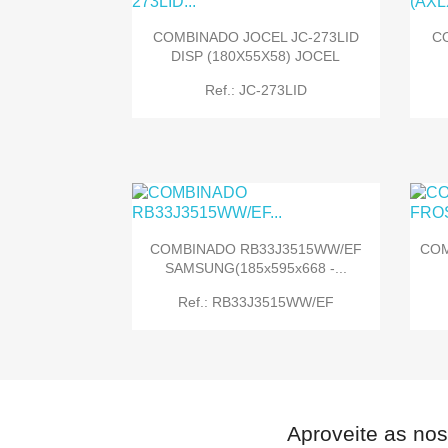
COMBINADO JOCEL JC-273LID
C

Quick view
DISP (180X55X58) JOCEL
Ref.: JC-273LID

Quick view
COMBINADO RB33J3515WW/EF
COM
SAMSUNG(185x595x668 -...
Ref.: RB33J3515WW/EF
Aproveite as nos