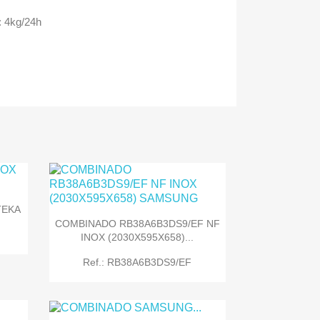
: 4kg/24h
TEKA
COMBINADO RB38A6B3DS9/EF NF
INOX (2030X595X658)...
Ref.: RB38A6B3DS9/EF