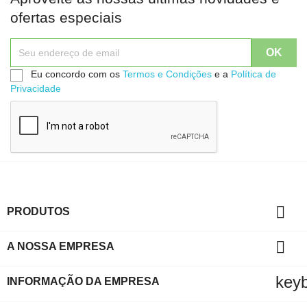
ofertas especiais
Eu concordo com os
Termos e Condições
e a
Política de
Privacidade

PRODUTOS

A NOSSA EMPRESA
key
INFORMAÇÃO DA EMPRESA