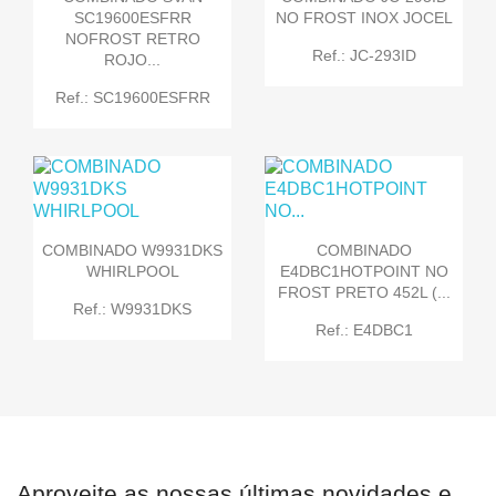
SC19600ESFRR
NO FROST INOX JOCEL
NOFROST RETRO
Ref.: JC-293ID
ROJO...
Ref.: SC19600ESFRR
COMBINADO W9931DKS
COMBINADO
WHIRLPOOL
E4DBC1HOTPOINT NO
FROST PRETO 452L (...
Ref.: W9931DKS
Ref.: E4DBC1
Aproveite as nossas últimas novidades e