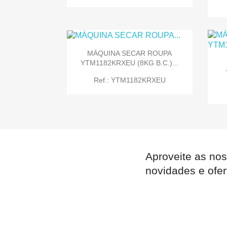
MÁQUINA SECAR ROUPA
YTM1182KRXEU (8KG B.C.)...

Quick view
Ref.: YTM1182KRXEU
Aproveite as nos

Quick view
novidades e ofer