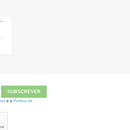
..

Quick view
ões
e a
Política de