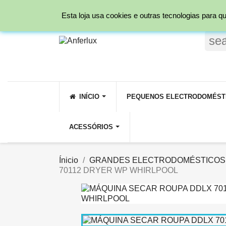
Ligue para nós:
231 209 800 ( Rede fixa Nacio
Esta loja usa cookies e outras tecnologias para
se
INÍCIO
PEQUENOS ELECTRODOMÉST
ACESSÓRIOS
Ínicio
GRANDES ELECTRODOMÉSTICOS
70112 DRYER WP WHIRLPOOL