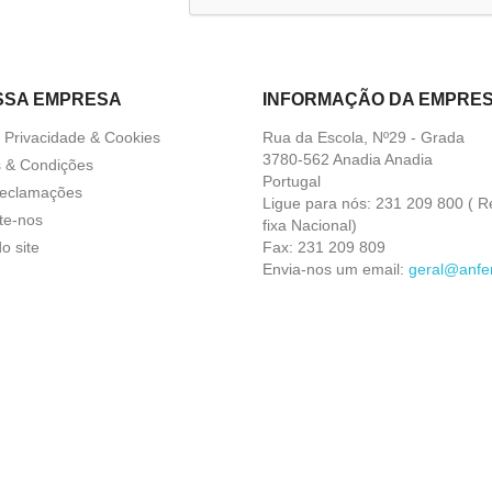
SSA EMPRESA
INFORMAÇÃO DA EMPRE
a Privacidade & Cookies
Rua da Escola, Nº29 - Grada
3780-562 Anadia Anadia
 & Condições
Portugal
Reclamações
Ligue para nós:
231 209 800 ( R
te-nos
fixa Nacional)
o site
Fax:
231 209 809
Envia-nos um email:
geral@anfer