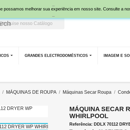
_
nal)
 que possamos melhorar sua experiência em nosso site. Consulte a n
_
arch
ICOS
GRANDES ELECTRODOMÉSTICOS
IMAGEM E S
MÁQUINAS DE ROUPA
Máquinas Secar Roupa
Cond
MÁQUINA SECAR R
WHIRLPOOL
Referência: DDLX 70112 DR