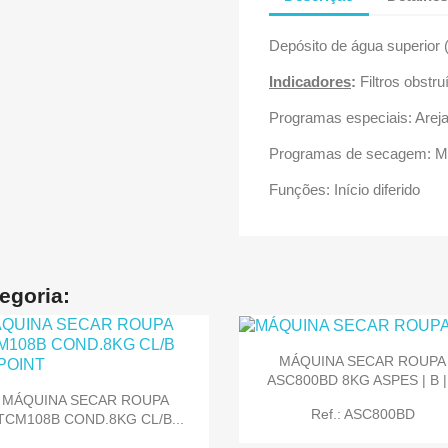
Depósito de água superior
Indicadores
:
Filtros obstru
Programas especiais: Areja
Programas de secagem: Mix ;
Funções: Início diferido
egoria:
MÁQUINA SECAR ROUPA
ASC800BD 8KG ASPES | B |.
MÁQUINA SECAR ROUPA
Ref.: ASC800BD
TCM108B COND.8KG CL/B...