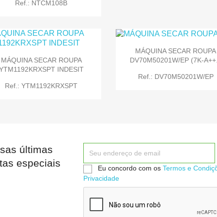
Ref.: NTCM108B
MÁQUINA SECAR ROUPA
DV70M50201W/EP (7K-A++.
MÁQUINA SECAR ROUPA


Quick view
Quick view
YTM1192KRXSPT INDESIT
Ref.: DV70M50201W/EP
Ref.: YTM1192KRXSPT
sas últimas


Quick view
Quick view
tas especiais
Eu concordo com os
Termos e Condiç
Privacidade