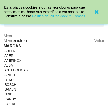
_

Esta loja usa cookies e outras tecnologias para que
possamos melhorar sua experiência em nosso site.
Consulte a nossa
Política de Privacidade & Cookies
search
_
Menu
Menu
Voltar
INÍCIO
MARCAS
ADLER
AFER
AFERINOX
ALBA
ANTEBOLICAS
ARIETE
BEKO
BOSCH
BRAUN
BRIEL
CANDY
COFRI