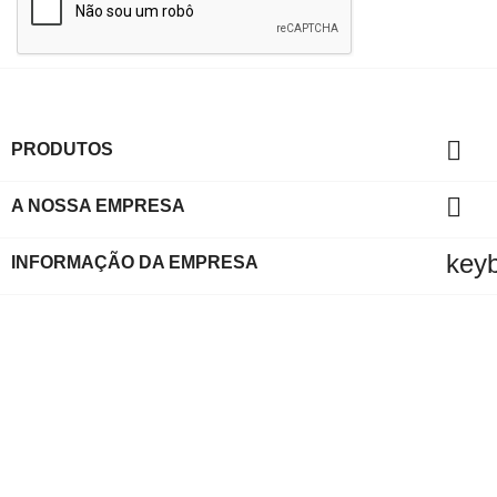

PRODUTOS

A NOSSA EMPRESA
key
INFORMAÇÃO DA EMPRESA