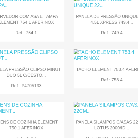
RVEDOR COM ASA E TAMPA
PANELA DE PRESSÃO UNIQUE 
ELEMENT 754.1 AFERINOX
4,5L XPRESS 749.4...
Ref.: 754.1
Ref.: 749.4
ELA PRESSÃO CLIPSO MINUT
TACHO ELEMENT 753.4 AFER
DUO 5L C/CESTO...


Quick view
Quick view
Ref.: 753.4
Ref.: P4705133
ENS DE COZINHA ELEMENT
PANELA SILAMPOS C/ASAS 22
750.1 AFERINOX
LOTUS 2000/ID...


Quick view
Quick view