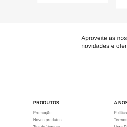
Aproveite as nos

Quick view
novidades e ofer
PRODUTOS
A NO
Promoção
Polític
Novos produtos
Termos
Top de Vendas
Livro 