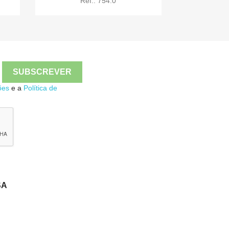
Ref.: 754.0

Quick view
ões
e a
Política de
SA