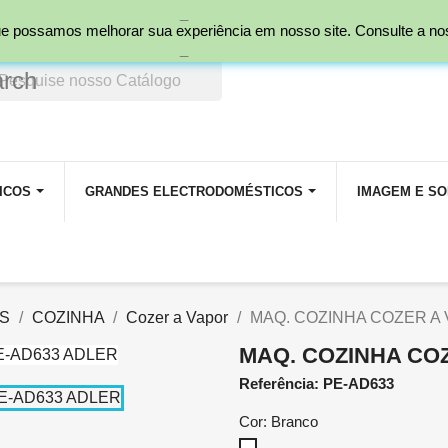
_
nal)
 que possamos melhorar sua experiência em nosso site. Consulte a n
_
arch
ICOS
GRANDES ELECTRODOMÉSTICOS
IMAGEM E S
S
COZINHA
Cozer a Vapor
MAQ. COZINHA COZER A
MAQ. COZINHA CO
Referência: PE-AD633
Cor: Branco