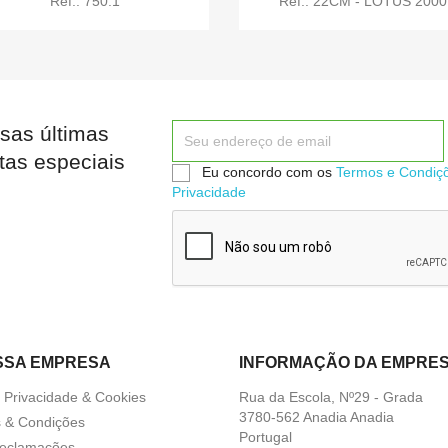
Ref.: 750.1
Ref.: 22CM - LOTUS 2000
sas últimas


Quick view
Quick view
tas especiais
Eu concordo com os
Termos e Condiç
Privacidade
SSA EMPRESA
INFORMAÇÃO DA EMPRE
a Privacidade & Cookies
Rua da Escola, Nº29 - Grada
3780-562 Anadia Anadia
 & Condições
Portugal
Reclamações