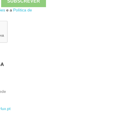

Quick view
ões
e a
Política de
SA
ede
lux.pt