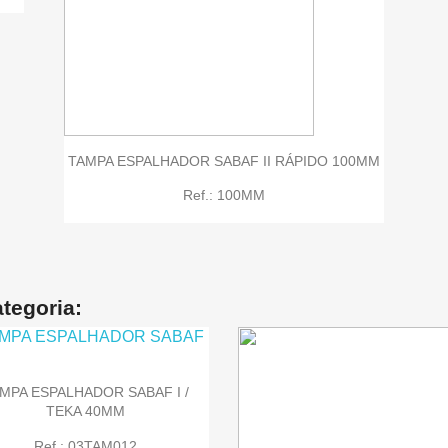

Quick view
TAMPA ESPALHADOR SABAF II RÁPIDO 100MM
Ref.: 100MM
tegoria:
MPA ESPALHADOR SABAF I /
TEKA 40MM
Ref.: 03TAM012