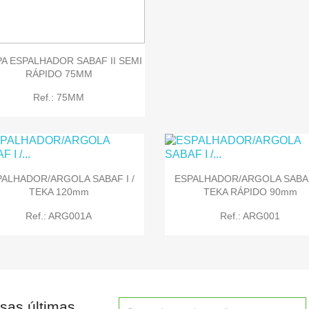


Quick view
Quick view
A ESPALHADOR SABAF II SEMI
RÁPIDO 75MM
Ref.: 75MM
PALHADOR/ARGOLA SABAF I /
ESPALHADOR/ARGOLA SABAF 
TEKA 120mm
TEKA RÁPIDO 90mm
Ref.: ARG001A
Ref.: ARG001
sas últimas