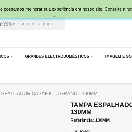
_
nal)
 que possamos melhorar sua experiência em nosso site. Consulte a n
_
arch
ICOS
GRANDES ELECTRODOMÉSTICOS
IMAGEM E S
ESPALHADOR SABAF II TC GRANDE 130MM
TAMPA ESPALHADO
130MM
Referência: 130MM
Cor: Preto