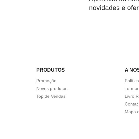

Quick view
novidades e ofer
PRODUTOS
A NO
Promoção
Polític
Novos produtos
Termos
Top de Vendas
Livro 
Contac
Mapa d