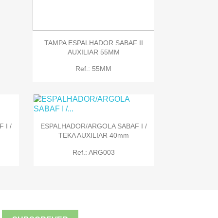

Quick view
TAMPA ESPALHADOR SABAF II
AUXILIAR 55MM
Ref.: 55MM
I /
ESPALHADOR/ARGOLA SABAF I /
TEKA AUXILIAR 40mm
Ref.: ARG003