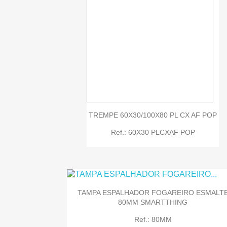

Quick view
TREMPE 60X30/100X80 PL CX AF POP
Ref.: 60X30 PLCXAF POP
TAMPA ESPALHADOR FOGAREIRO ESMALT
80MM SMARTTHING
Ref.: 80MM