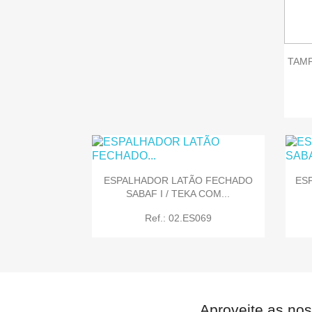

Quick view
TAMP
ESPALHADOR LATÃO FECHADO
ES
SABAF I / TEKA COM...
Ref.: 02.ES069
Aproveite as nos