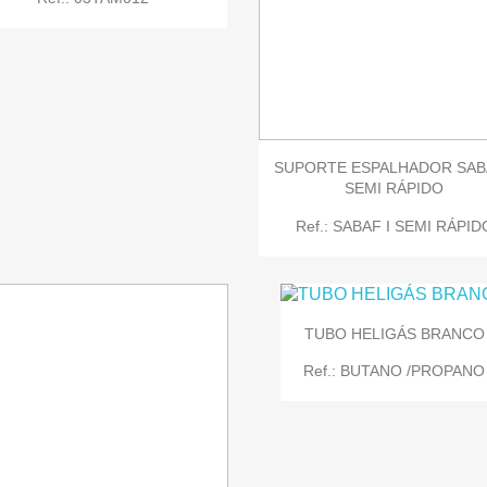


Quick view
Quick view
SUPORTE ESPALHADOR SABA
SEMI RÁPIDO
Ref.: SABAF I SEMI RÁPID
TUBO HELIGÁS BRANCO
Ref.: BUTANO /PROPANO