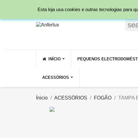
Ligue para nós:
231 209 800 ( Rede fixa Nacio
Esta loja usa cookies e outras tecnologias para
se
INÍCIO
PEQUENOS ELECTRODOMÉST
ACESSÓRIOS
Ínicio
ACESSÓRIOS
FOGÃO
TAMPA 