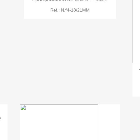
Ref.: N.º4-18/21MM

Quick view
E