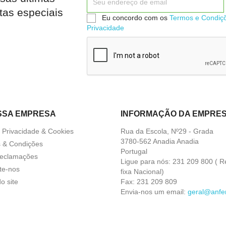


Quick view
Quick view
tas especiais
Eu concordo com os
Termos e Condiç
Privacidade
SSA EMPRESA
INFORMAÇÃO DA EMPRE
a Privacidade & Cookies
Rua da Escola, Nº29 - Grada
3780-562 Anadia Anadia
 & Condições
Portugal
Reclamações
Ligue para nós:
231 209 800 ( R
te-nos
fixa Nacional)
o site
Fax:
231 209 809
Envia-nos um email:
geral@anfer