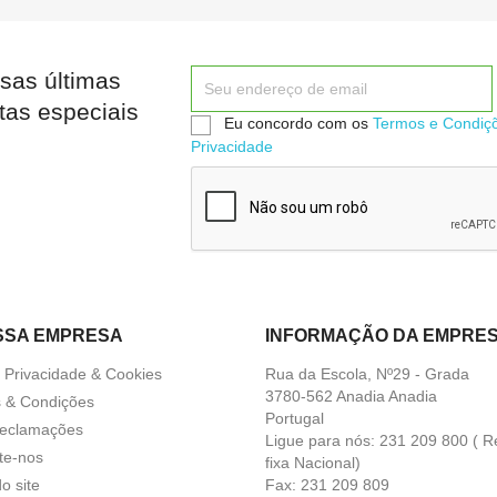
sas últimas


Quick view
Quick view
tas especiais
Eu concordo com os
Termos e Condiç
Privacidade
SSA EMPRESA
INFORMAÇÃO DA EMPRE
a Privacidade & Cookies
Rua da Escola, Nº29 - Grada
3780-562 Anadia Anadia
 & Condições
Portugal
Reclamações
Ligue para nós:
231 209 800 ( R
te-nos
fixa Nacional)
o site
Fax:
231 209 809