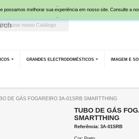
_
nal)
 que possamos melhorar sua experiência em nosso site. Consulte a n
_
arch
ICOS
GRANDES ELECTRODOMÉSTICOS
IMAGEM E S
BO DE GÁS FOGAREIRO 3A-01SRB SMARTTHING
TUBO DE GÁS FOG
SMARTTHING
Referência: 3A-01SRB
Cor: Preto