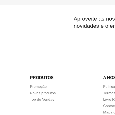
Aproveite as nos

Quick view
novidades e ofer
PRODUTOS
A NO
Promoção
Polític
Novos produtos
Termos
Top de Vendas
Livro 
Contac
Mapa d