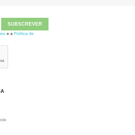

Quick view
ões
e a
Política de
SA
ede