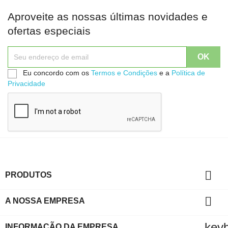
Aproveite as nossas últimas novidades e
ofertas especiais
Eu concordo com os
Termos e Condições
e a
Política de
Privacidade

PRODUTOS

A NOSSA EMPRESA
key
INFORMAÇÃO DA EMPRESA