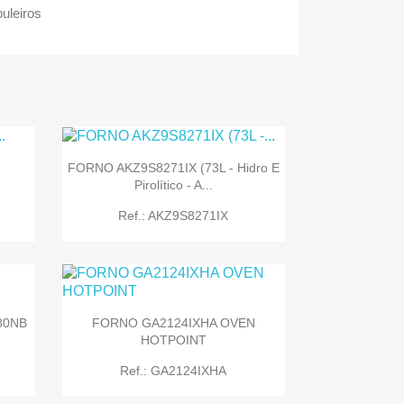
buleiros
FORNO AKZ9S8271IX (73L - Hidro E
Pirolítico - A...
Ref.: AKZ9S8271IX
80NB
FORNO GA2124IXHA OVEN
HOTPOINT

Quick view
Ref.: GA2124IXHA