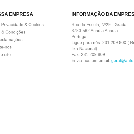
SSA EMPRESA
INFORMAÇÃO DA EMPRE
a Privacidade & Cookies
Rua da Escola, Nº29 - Grada
3780-562 Anadia Anadia
 & Condições
Portugal
Reclamações
Ligue para nós:
231 209 800 ( R
te-nos
fixa Nacional)
o site
Fax:
231 209 809
Envia-nos um email:
geral@anfer