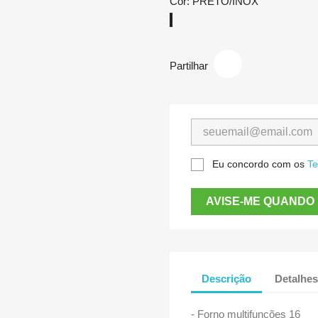
Cor: PRETO/INOX
PRETO/INOX
Partilhar
Eu concordo com os
Te
AVISE-ME QUANDO 
Descrição
Detalhes
- Forno multifunções 16