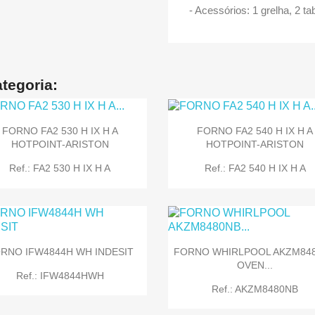
- Acessórios: 1 grelha, 2 ta
tegoria:
FORNO FA2 530 H IX H A
FORNO FA2 540 H IX H A
HOTPOINT-ARISTON
HOTPOINT-ARISTON
Ref.: FA2 530 H IX H A
Ref.: FA2 540 H IX H A
RNO IFW4844H WH INDESIT
FORNO WHIRLPOOL AKZM84
OVEN...
Ref.: IFW4844HWH


Quick view
Quick view
Ref.: AKZM8480NB