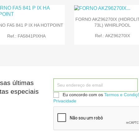
FORNO AKZ96270IX (HIDROLI
73L) WHIRLPOOL
O FA5 841 P IX HA HOTPOINT


Quick view
Quick view
Ref.: AKZ96270IX
Ref.: FA5841PIXHA
sas últimas


Quick view
Quick view
tas especiais
Eu concordo com os
Termos e Condiç
Privacidade