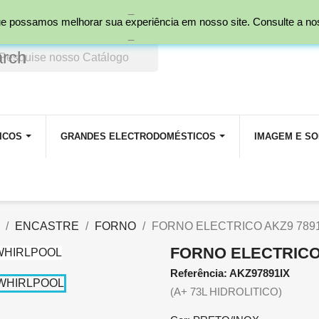
_
nal)
 que possamos melhorar sua experiência em nosso site. Consulte a n
_
arch
ICOS
GRANDES ELECTRODOMÉSTICOS
IMAGEM E S
ENCASTRE
FORNO
FORNO ELECTRICO AKZ9 789
FORNO ELECTRICO 
Referência: AKZ97891IX
(A+ 73L HIDROLITICO)