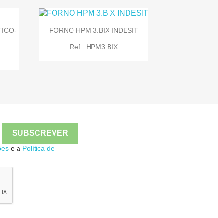
TICO-
FORNO HPM 3.BIX INDESIT
Ref.: HPM3.BIX

Quick view

Quick view
ões
e a
Política de