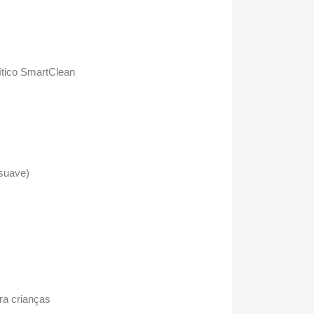
lítico SmartClean
 suave)
ra crianças