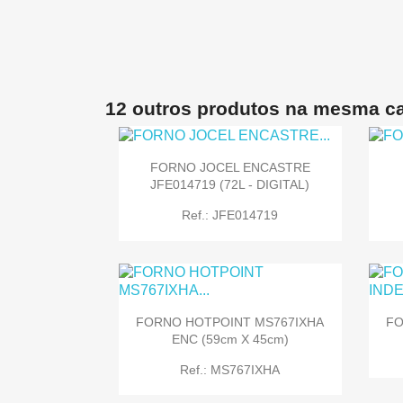
12 outros produtos na mesma ca
FORNO JOCEL ENCASTRE
JFE014719 (72L - DIGITAL)
Ref.: JFE014719
FORNO HOTPOINT MS767IXHA
FO
ENC (59cm X 45cm)

Quick view
Ref.: MS767IXHA