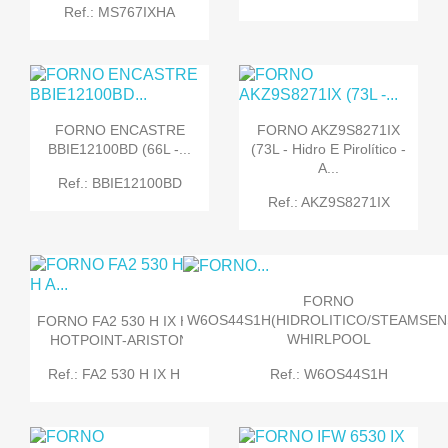
Ref.: MS767IXHA
FORNO ENCASTRE
FORNO AKZ9S8271IX
BBIE12100BD (66L -...
(73L - Hidro E Pirolítico -
A...
Ref.: BBIE12100BD
Ref.: AKZ9S8271IX
FORNO
W6OS44S1H(HIDROLITICO/STEAMSEN
FORNO FA2 530 H IX H A
WHIRLPOOL
HOTPOINT-ARISTON
Ref.: W6OS44S1H
Ref.: FA2 530 H IX H A