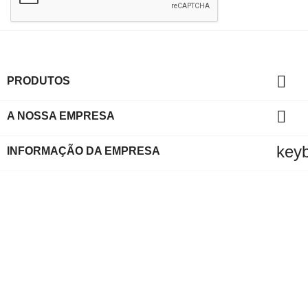

PRODUTOS

A NOSSA EMPRESA
key
INFORMAÇÃO DA EMPRESA