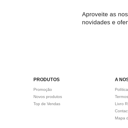
Aproveite as nos

Quick view
novidades e ofer
PRODUTOS
A NO
Promoção
Polític
Novos produtos
Termos
Top de Vendas
Livro 
Contac
Mapa d