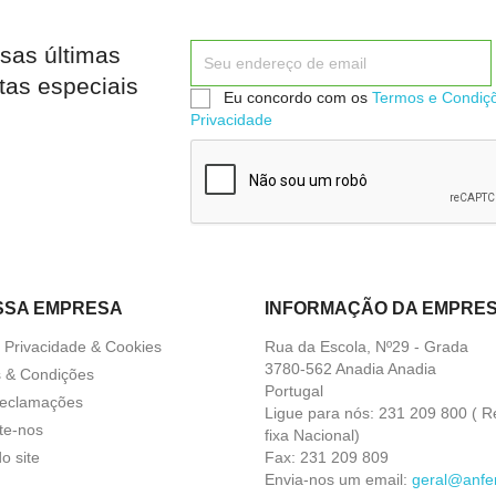
sas últimas


Quick view
Quick view
tas especiais
Eu concordo com os
Termos e Condiç
Privacidade
SSA EMPRESA
INFORMAÇÃO DA EMPRE
a Privacidade & Cookies
Rua da Escola, Nº29 - Grada
3780-562 Anadia Anadia
 & Condições
Portugal
Reclamações
Ligue para nós:
231 209 800 ( R
te-nos
fixa Nacional)
o site
Fax:
231 209 809
Envia-nos um email:
geral@anfer