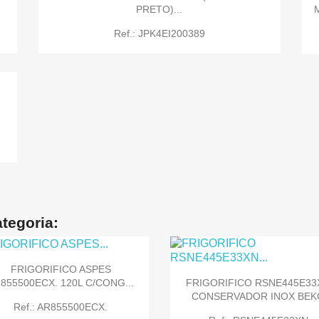
PRETO)...
Ref.: JPK4EI200389

Quick view
tegoria:
FRIGORIFICO ASPES
855500ECX. 120L C/CONG...
FRIGORIFICO RSNE445E33
CONSERVADOR INOX BEK
Ref.: AR855500ECX.