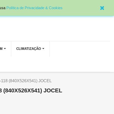

Entrar
ossa
Política de Privacidade & Cookies
OM
CLIMATIZAÇÃO
-118 (840X526X541) JOCEL
8 (840X526X541) JOCEL