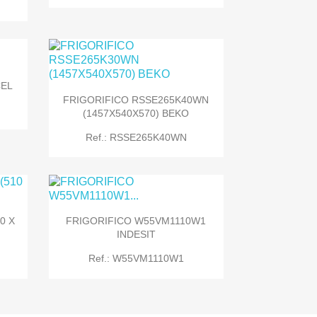
CEL
FRIGORIFICO RSSE265K40WN

Quick view
(1457X540X570) BEKO
Ref.: RSSE265K40WN
0 X
FRIGORIFICO W55VM1110W1

Quick view
INDESIT
Ref.: W55VM1110W1