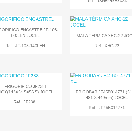
Ref.: RSNE445E33XN
GORIFICO ENCASTRE JF-103-
140LEN JOCEL
MALA TÉRMICA XHC-22 JO


Quick view
Quick view
Ref.: JF-103-140LEN
Ref.: XHC-22
FRIGORIFICO JF238I
NOX(143X54.5X56.5) JOCEL
FRIGOBAR JF45B014771 (51


Quick view
Quick view
481 X 449mm) JOCEL
Ref.: JF238I
Ref.: JF45B014771