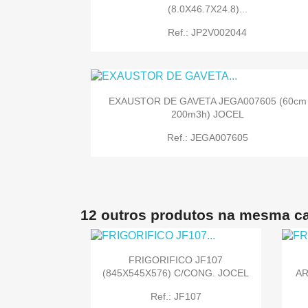
(8.0X46.7X24.8)...
Ref.: JP2V002044
EXAUSTOR DE GAVETA JEGA007605 (60cm
200m3h) JOCEL
Ref.: JEGA007605

Quick view
12 outros produtos na mesma ca

Quick view
FRIGORIFICO JF107
(845X545X576) C/CONG. JOCEL
AR
Ref.: JF107