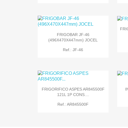
FRI
FRIGOBAR JF-46
(496X470X447mm) JOCEL

Quick view
Ref.: JF-46
I
FRIGORIFICO ASPES AR845500F

Quick view
121L 1P CONS....
Ref.: AR845500F