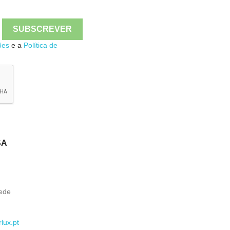

Quick view
ões
e a
Política de
SA
ede
lux.pt