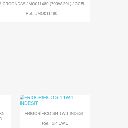
MICROONDAS JMO011480 (700W-20L) JOCEL
Ref.: JMO011480

Quick view
XN
FRIGORÍFICO SI4 1W.1 INDESIT
O
Ref.: SI4 1W.1