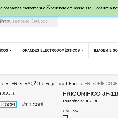
_
nal)
 que possamos melhorar sua experiência em nosso site. Consulte a n
_
arch
ICOS
GRANDES ELECTRODOMÉSTICOS
IMAGEM E S
REFRIGERAÇÃO
Frigorifico 1 Porta
FRIGORÍFICO JF
FRIGORÍFICO JF-11
Referência: JF-118
Cor: Inox