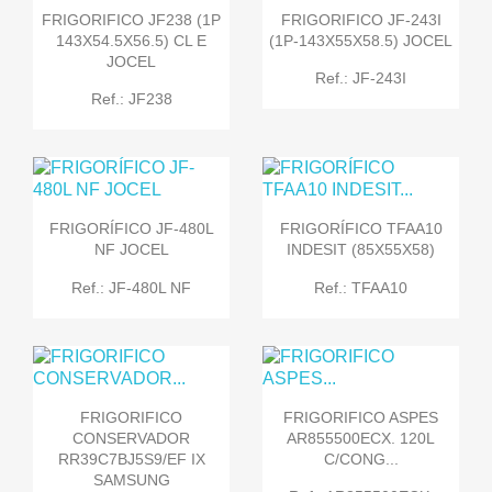
FRIGORIFICO JF238 (1P
FRIGORIFICO JF-243I
143X54.5X56.5) CL E
(1P-143X55X58.5) JOCEL
JOCEL
Ref.: JF-243I
Ref.: JF238
FRIGORÍFICO JF-480L
FRIGORÍFICO TFAA10
NF JOCEL
INDESIT (85X55X58)
Ref.: JF-480L NF
Ref.: TFAA10
FRIGORIFICO
FRIGORIFICO ASPES
CONSERVADOR
AR855500ECX. 120L
RR39C7BJ5S9/EF IX
C/CONG...
SAMSUNG