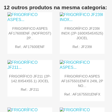
12 outros produtos na mesma categoria:
FRIGORIFICO ASPES
FRIGORÍFICO JF239I
AF17600ENF. (NOFROST)
INOX (2P-1600X545X525)
2P...
JOCEL
Ref.: AF17600ENF
Ref.: JF239I
FRIGORÍFICO JF211 (2P-
FRIGORIFICO ASPES
142.8X54X55.1) JOCEL
AF1675501ENFX 249L 2P
NO...
Ref.: JF211
Ref.: AF1675501ENFX