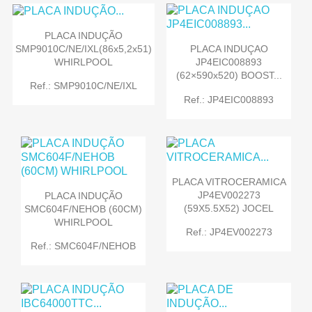
PLACA INDUÇÃO
SMP9010C/NE/IXL(86x5,2x51)
PLACA INDUÇAO
WHIRLPOOL
JP4EIC008893
(62×590x520) BOOST...
Ref.: SMP9010C/NE/IXL
Ref.: JP4EIC008893
PLACA VITROCERAMICA
JP4EV002273
PLACA INDUÇÃO
(59X5.5X52) JOCEL
SMC604F/NEHOB (60CM)
WHIRLPOOL
Ref.: JP4EV002273
Ref.: SMC604F/NEHOB