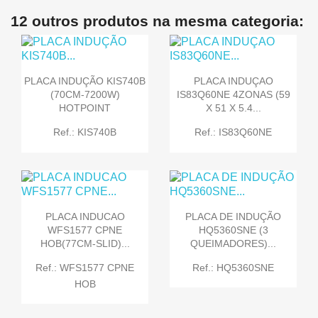
12 outros produtos na mesma categoria:
PLACA INDUÇÃO KIS740B
PLACA INDUÇAO
(70CM-7200W)
IS83Q60NE 4ZONAS (59
HOTPOINT
X 51 X 5.4...
Ref.: KIS740B
Ref.: IS83Q60NE
PLACA INDUCAO
PLACA DE INDUÇÃO
WFS1577 CPNE
HQ5360SNE (3
HOB(77CM-SLID)...
QUEIMADORES)...
Ref.: WFS1577 CPNE
Ref.: HQ5360SNE
HOB