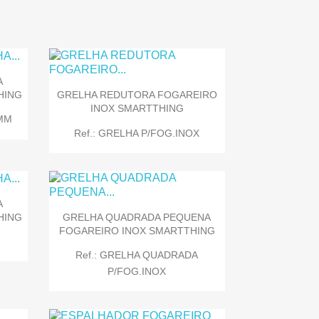
A
HING
GRELHA REDUTORA FOGAREIRO
INOX SMARTTHING
0MM
Ref.: GRELHA P/FOG.INOX
A
HING
GRELHA QUADRADA PEQUENA
FOGAREIRO INOX SMARTTHING

Quick view
Ref.: GRELHA QUADRADA
P/FOG.INOX