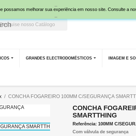
_
nal)
 que possamos melhorar sua experiência em nosso site. Consulte a n
_
arch
ICOS
GRANDES ELECTRODOMÉSTICOS
IMAGEM E S
x
CONCHA FOGAREIRO 100MM C/SEGURANÇA SMARTT
CONCHA FOGAREI
SMARTTHING
Referência: 100MM C/SEGU
Com válvula de segurança