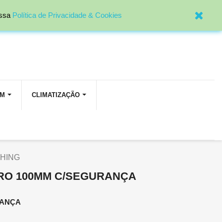

Entrar
ossa
Política de Privacidade & Cookies
OM
CLIMATIZAÇÃO
HING
RO 100MM C/SEGURANÇA
RANÇA