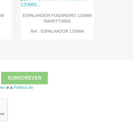
MM
ESPALHADOR FOGAREIRO 120MM

Quick view
SMARTTHING
Ref.: ESPALHADOR 120MM

Quick view
ões
e a
Política de