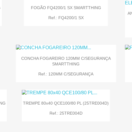
G
FOGÃO FQ4200/1 SX SMARTTHING
A
Ref.: FQ4200/1 SX
CONCHA FOGAREIRO 120MM C/SEGURANÇA
SMARTTHING

Quick view
Ref.: 120MM C/SEGURANÇA
ING
TREMPE 80x40 QCE100/80 PL (25TRE004D)
Ref.: 25TRE004D

Quick view