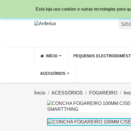
Ligue para nós:
231 209 800 ( Rede fixa Nacio
Esta loja usa cookies e outras tecnologias para
se
INÍCIO
PEQUENOS ELECTRODOMÉST
ACESSÓRIOS
Ínicio
ACESSÓRIOS
FOGAREIRO
Ino