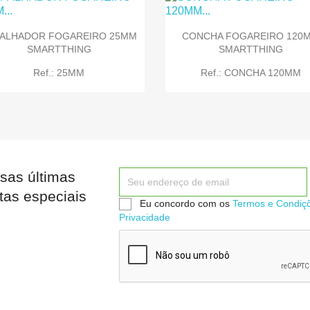
ALHADOR FOGAREIRO 25MM
CONCHA FOGAREIRO 120


Quick view
Quick view
SMARTTHING
SMARTTHING
Ref.: 25MM
Ref.: CONCHA 120MM
sas últimas


Quick view
Quick view
tas especiais
Eu concordo com os
Termos e Condiç
Privacidade