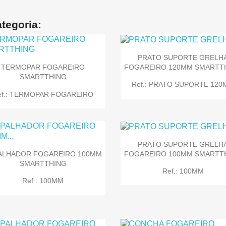
tegoria:
PRATO SUPORTE GRELH

Quick view
FOGAREIRO 120MM SMARTT
TERMOPAR FOGAREIRO
SMARTTHING
Ref.: PRATO SUPORTE 12
ef.: TERMOPAR FOGAREIRO
PRATO SUPORTE GRELH
FOGAREIRO 100MM SMARTT
ALHADOR FOGAREIRO 100MM
SMARTTHING


Quick view
Quick view
Ref.: 100MM
Ref.: 100MM