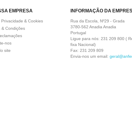
SSA EMPRESA
INFORMAÇÃO DA EMPRE
a Privacidade & Cookies
Rua da Escola, Nº29 - Grada
3780-562 Anadia Anadia
 & Condições
Portugal
Reclamações
Ligue para nós:
231 209 800 ( R
te-nos
fixa Nacional)
o site
Fax:
231 209 809
Envia-nos um email:
geral@anfer