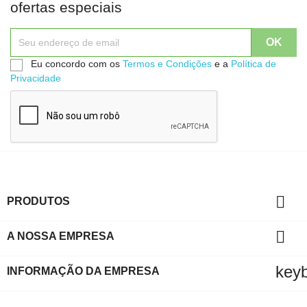
ofertas especiais
Eu concordo com os
Termos e Condições
e a
Política de
Privacidade

PRODUTOS

A NOSSA EMPRESA
key
INFORMAÇÃO DA EMPRESA