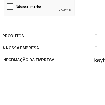

PRODUTOS

A NOSSA EMPRESA
key
INFORMAÇÃO DA EMPRESA