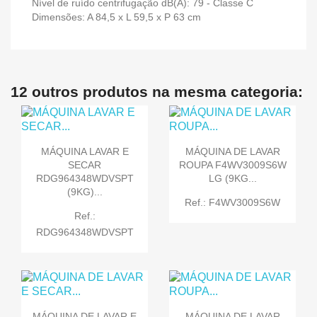
Nível de ruído centrifugação dB(A): 79 - Classe C
Dimensões: A 84,5 x L 59,5 x P 63 cm
12 outros produtos na mesma categoria:
MÁQUINA LAVAR E
MÁQUINA DE LAVAR
SECAR
ROUPA F4WV3009S6W
RDG964348WDVSPT
LG (9KG...
(9KG)...
Ref.: F4WV3009S6W
Ref.:
RDG964348WDVSPT
MÁQUINA DE LAVAR E
MÁQUINA DE LAVAR