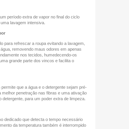
m período extra de vapor no final do ciclo
 uma lavagem intensiva.
por
lo para refrescar a roupa evitando a lavagem,
e água, removendo maus odores em apenas
fundamente nos tecidos, humedecendo-os
uma grande parte dos vincos e facilita o
on permite que a água e o detergente sejam pré-
 melhor penetração nas fibras e uma ativação
 detergente, para um poder extra de limpeza.
itmo dedicado que detecta o tempo necessário
umento da temperatura também é interrompido