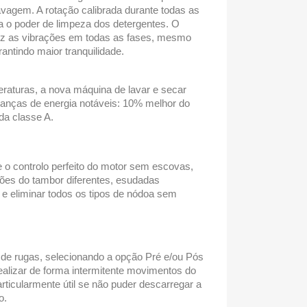
avagem. A rotação calibrada durante todas as
 o poder de limpeza dos detergentes. O
duz as vibrações em todas as fases, mesmo
rantindo maior tranquilidade.
raturas, a nova máquina de lavar e secar
anças de energia notáveis: 10% melhor do
 da classe A.
e o controlo perfeito do motor sem escovas,
es do tambor diferentes, esudadas
 e eliminar todos os tipos de nódoa sem
 de rugas, selecionando a opção Pré e/ou Pós
realizar de forma intermitente movimentos do
rticularmente útil se não puder descarregar a
o.