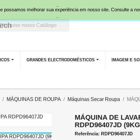
_
nal)
 que possamos melhorar sua experiência em nosso site. Consulte a n
_
arch
ICOS
GRANDES ELECTRODOMÉSTICOS
IMAGEM E S
MÁQUINAS DE ROUPA
Máquinas Secar Roupa
MÁQU
MÁQUINA DE LAVA
RDPD96407JD (9K
Referência: RDPD96407JD