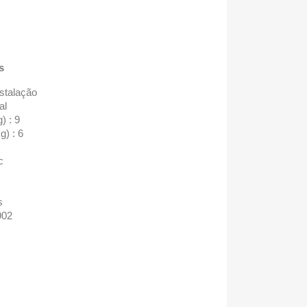
s
nstalação
al
) : 9
) : 6
c
s
902