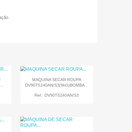
ação
R
MAQUINA SECAR ROUPA
..
DV90T5240AN/S3(9kG)BOMBA...
T
Ref.: DV90T5240AN/S3