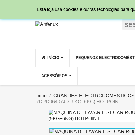
Ligue para nós:
231 209 800 ( Rede fixa Nacio
Esta loja usa cookies e outras tecnologias para
se
INÍCIO
PEQUENOS ELECTRODOMÉST
ACESSÓRIOS
Ínicio
GRANDES ELECTRODOMÉSTICOS
RDPD96407JD (9KG+6KG) HOTPOINT