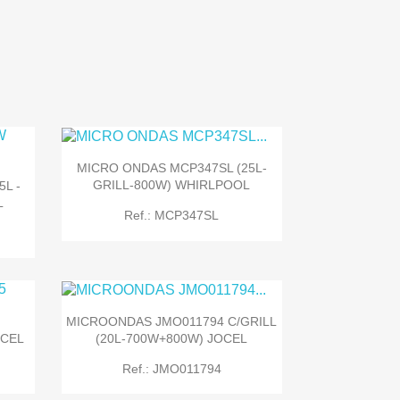
MICRO ONDAS MCP347SL (25L-
GRILL-800W) WHIRLPOOL
L -
L
Ref.: MCP347SL
MICROONDAS JMO011794 C/GRILL
(20L-700W+800W) JOCEL
OCEL

Quick view
Ref.: JMO011794