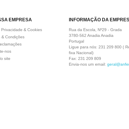
SSA EMPRESA
INFORMAÇÃO DA EMPRE
a Privacidade & Cookies
Rua da Escola, Nº29 - Grada
3780-562 Anadia Anadia
 & Condições
Portugal
Reclamações
Ligue para nós:
231 209 800 ( R
te-nos
fixa Nacional)
o site
Fax:
231 209 809
Envia-nos um email:
geral@anfer