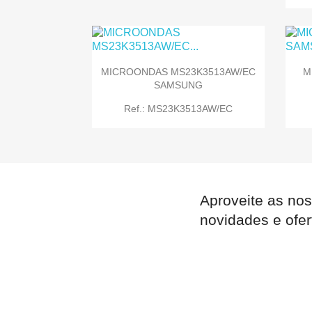
MICROONDAS MS23K3513AW/EC
M
SAMSUNG

Quick view
Ref.: MS23K3513AW/EC
Aproveite as nos

Quick view
novidades e ofer