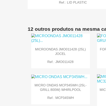
Ref.: LID PLASTIC
12 outros produtos na mesma ca

Quick view
MICROONDAS JMO011428 (25L)
FO
JOCEL
Ref.: JMO011428
MICRO ONDAS MCP345WH (25L-
GRILL 800W) WHIRLPOOL
MIC

Quick view
Ref.: MCP345WH