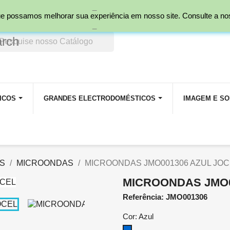
_
nal)
 que possamos melhorar sua experiência em nosso site. Consulte a n
_
arch
ICOS
GRANDES ELECTRODOMÉSTICOS
IMAGEM E S
S
MICROONDAS
MICROONDAS JMO001306 AZUL JOC
MICROONDAS JMO0
Referência: JMO001306
Cor: Azul