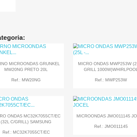
tegoria:
RNO MICROONDAS GRUNKEL
MICRO ONDAS MWP253W (25
MW20NG PRETO 20L
GRILL 1000W)WHIRLPOO
Ref.: MW20NG
Ref.: MWP253W
RO ONDAS MC32K7055CT/EC
MICROONDAS JMO011145 J
(32L C/GRILL) SAMSUNG


Quick view
Quick view
Ref.: JMO011145
Ref.: MC32K7055CT/EC