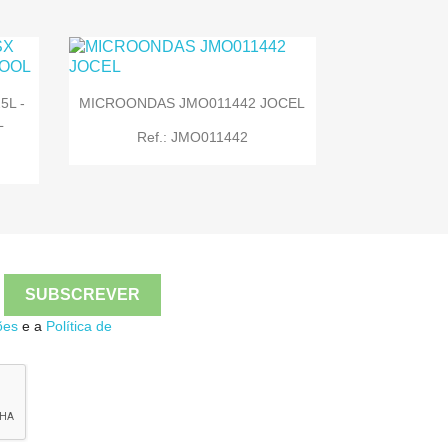
5L -
MICROONDAS JMO011442 JOCEL
L

Quick view
Ref.: JMO011442

Quick view
ões
e a
Política de