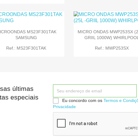
ICROONDAS MS23F301TAK
MICRO ONDAS MWP253SX (2
SAMSUNG
GRIIL 1000W) WHIRLPOO


Quick view
Quick view
Ref.: MS23F301TAK
Ref.: MWP253SX
sas últimas


Quick view
Quick view
tas especiais
Eu concordo com os
Termos e Condiç
Privacidade