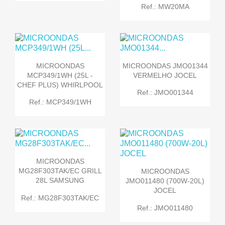
Ref.: MW20MA
MICROONDAS
MICROONDAS JMO01344
MCP349/1WH (25L -
VERMELHO JOCEL
CHEF PLUS) WHIRLPOOL
Ref.: JMO001344
Ref.: MCP349/1WH
MICROONDAS
MG28F303TAK/EC GRILL
MICROONDAS
28L SAMSUNG
JMO011480 (700W-20L)
JOCEL
Ref.: MG28F303TAK/EC
Ref.: JMO011480