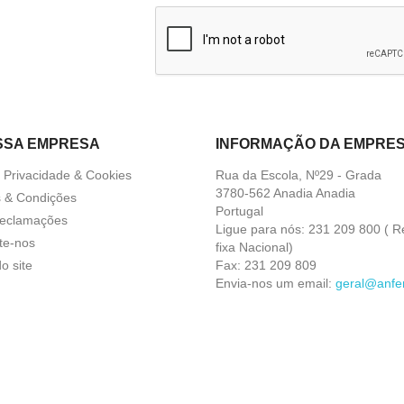
SSA EMPRESA
INFORMAÇÃO DA EMPRE
a Privacidade & Cookies
Rua da Escola, Nº29 - Grada
3780-562 Anadia Anadia
 & Condições
Portugal
Reclamações
Ligue para nós:
231 209 800 ( R
te-nos
fixa Nacional)
o site
Fax:
231 209 809
Envia-nos um email:
geral@anfer