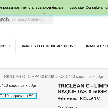
_
nal)
 que possamos melhorar sua experiência em nosso site. Consulte a n
_
arch
ICOS
GRANDES ELECTRODOMÉSTICOS
IMAGEM E S
TRICLEAN C - LIMPA CHAMINE CX C/ 10 saquetas x 50gr
TRICLEAN C - LIMP
SAQUETAS X 50GR
Referência: TRICLEAN C
Cor: Branco