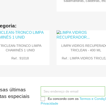
salamandras, caldeiras, etc
egoria:
TRICLEAN-TRONCO LIMPA
LIMPA VIDROS RECUPERA
CHAMINÉS 1 UNID
TRICLEAN - 400 ML
Ref.: 91018
Ref.: LIMPA VIDROS TRICL
sas últimas


Quick view
Quick view
tas especiais
Eu concordo com os
Termos e Condiç
Privacidade