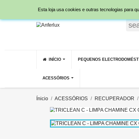
Ligue para nós:
231 209 800 ( Rede fixa Nacio
Esta loja usa cookies e outras tecnologias para
se
INÍCIO
PEQUENOS ELECTRODOMÉST
ACESSÓRIOS
Ínicio
ACESSÓRIOS
RECUPERADOR