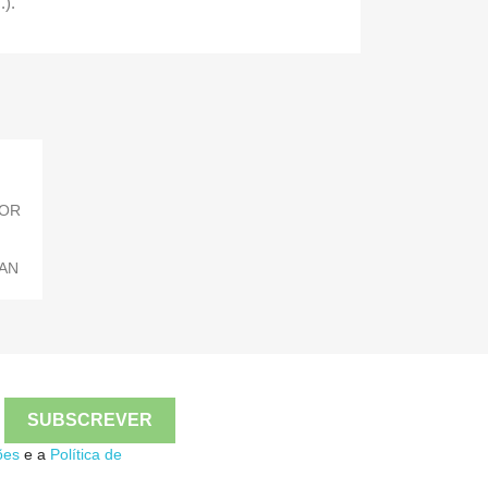
.).
DOR
EAN
ões
e a
Política de