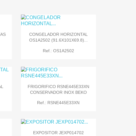
FAS
CONGELADOR HORIZONTAL
OS1A2502 (91.6X101X69.8)...
Ref.: OS1A2502
AL
FRIGORIFICO RSNE445E33XN
CONSERVADOR INOX BEKO

Quick view
Ref.: RSNE445E33XN
EXPOSITOR JEXP014702