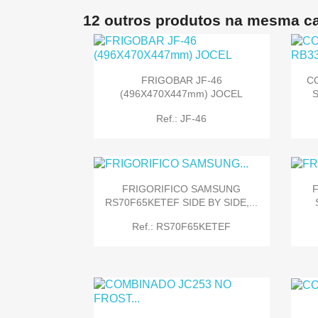
12 outros produtos na mesma ca
FRIGOBAR JF-46
C
(496X470X447mm) JOCEL
S
Ref.: JF-46
FRIGORIFICO SAMSUNG
F
RS70F65KETEF SIDE BY SIDE,...

Quick view
Ref.: RS70F65KETEF