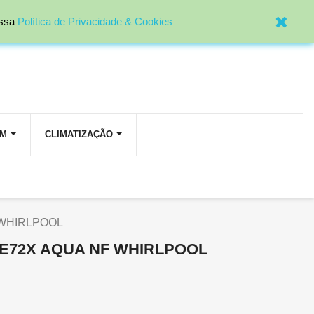

Entrar
ossa
Política de Privacidade & Cookies
OM
CLIMATIZAÇÃO
 WHIRLPOOL
TE72X AQUA NF WHIRLPOOL