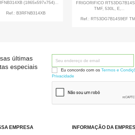
FNB314XB (1865x597x754)...
FRIGORIFICO RT53DG7B14S
TMF, 530L, E,...


Quick view
Quick view
Ref.: B3RFNB314XB
Ref.: RT53DG7B14S9EF T
sas últimas


Quick view
Quick view
tas especiais
Eu concordo com os
Termos e Condiç
Privacidade
SSA EMPRESA
INFORMAÇÃO DA EMPRE