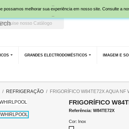
_
nal)
 que possamos melhorar sua experiência em nosso site. Consulte a n
_
arch
ICOS
GRANDES ELECTRODOMÉSTICOS
IMAGEM E S
REFRIGERAÇÃO
FRIGORÍFICO W84TE72X AQUA NF
FRIGORÍFICO W84
Referência: W84TE72X
Cor: Inox