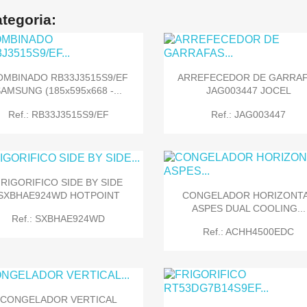
tegoria:
OMBINADO RB33J3515S9/EF
ARREFECEDOR DE GARRA
AMSUNG (185x595x668 -...
JAG003447 JOCEL
Ref.: RB33J3515S9/EF
Ref.: JAG003447
RIGORIFICO SIDE BY SIDE
SXBHAE924WD HOTPOINT
CONGELADOR HORIZONT
ASPES DUAL COOLING...


Quick view
Quick view
Ref.: SXBHAE924WD
Ref.: ACHH4500EDC
CONGELADOR VERTICAL