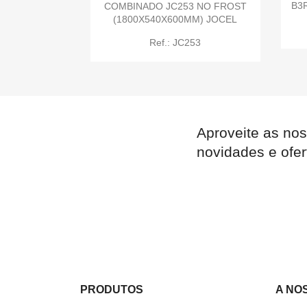
B3R
COMBINADO JC253 NO FROST
(1800X540X600MM) JOCEL

Quick view
Ref.: JC253
Aproveite as nos

Quick view
novidades e ofer
PRODUTOS
A NO