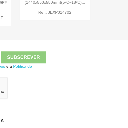
(1440x550x580mm)(5ºC~18ºC)...
9EF

Quick view
Ref.: JEXP014702
MF

Quick view
ões
e a
Política de
SA