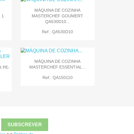
MÁQUINA DE COZINHA
MASTERCHEF GOUMERT
 1
QA530D10...

Quick view
Ref.: QA530D10
MÁQUINA DE COZINHA
MASTERCHEF ESSENTIAL...
 PE-

Quick view
Ref.: QA150110

Quick view
ões
e a
Política de