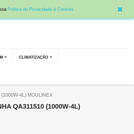

Entrar
ossa
Política de Privacidade & Cookies
OM
CLIMATIZAÇÃO
 (1000W-4L) MOULINEX
HA QA311510 (1000W-4L)