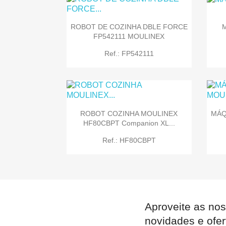
ROBOT DE COZINHA DBLE FORCE
FP542111 MOULINEX

Quick view
Ref.: FP542111
ROBOT COZINHA MOULINEX
MÁQ
HF80CBPT Companion XL...

Quick view
Ref.: HF80CBPT
Aproveite as nos

Quick view
novidades e ofer