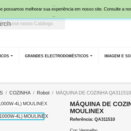
_
nal)
 que possamos melhorar sua experiência em nosso site. Consulte a n
_
arch
ICOS
GRANDES ELECTRODOMÉSTICOS
IMAGEM E S
S
COZINHA
Robot
MÁQUINA DE COZINHA QA311510
MÁQUINA DE COZIN
MOULINEX
Referência: QA311510
Cor: Vermelho