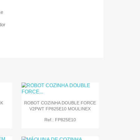
se
dor
LK
ROBOT COZINHA DOUBLE FORCE
V2PWT FP825E10 MOULINEX
Ref.: FP825E10