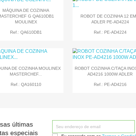
MÁQUINA DE COZINHA
MASTERCHEF G QA610DB1
ROBOT DE COZINHA 12 EM
MOULINEX
ADLER PE-AD4224


Quick view
Quick view
Ref.: QA610DB1
Ref.: PE-AD4224
UINA DE COZINHA MOULINEX
ROBOT COZINHA C/TAÇA INOX
MASTERCHEF...
AD4216 1000W ADLER


Quick view
Quick view
Ref.: QA160110
Ref.: PE-AD4216
sas últimas


Quick view
Quick view
tas especiais
Eu concordo com os
Termos e Condiç