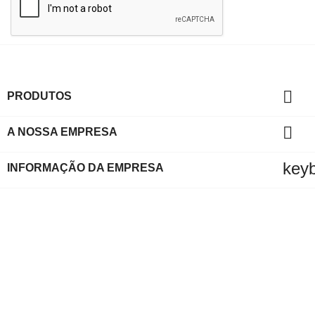

PRODUTOS

A NOSSA EMPRESA
key
INFORMAÇÃO DA EMPRESA