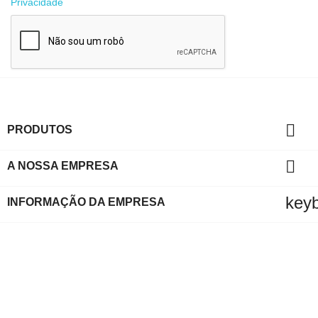
Privacidade

PRODUTOS

A NOSSA EMPRESA
key
INFORMAÇÃO DA EMPRESA