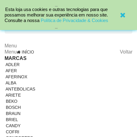
_

Esta loja usa cookies e outras tecnologias para que
possamos melhorar sua experiência em nosso site.
Consulte a nossa
Política de Privacidade & Cookies
search
_
Menu
Menu
Voltar
INÍCIO
MARCAS
ADLER
AFER
AFERINOX
ALBA
ANTEBOLICAS
ARIETE
BEKO
BOSCH
BRAUN
BRIEL
CANDY
COFRI