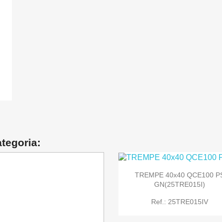

Quick view
tegoria:
TREMPE 40x40 QCE100 P
GN(25TRE015I)
Ref.: 25TRE015IV