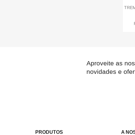

Quick view
TREM
Aproveite as nos
novidades e ofer
PRODUTOS
A NO