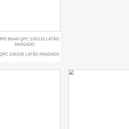


Quick view
Quick view
PE 80x40 QPC 135/135 LATÃO
RASGADO
: QPC 135/135 LATÃO RASGADO