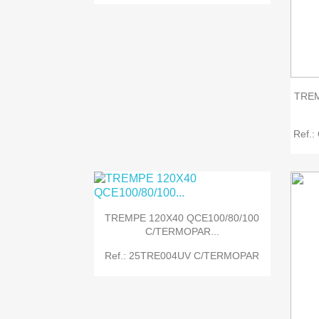

Quick view
TREM
Ref.
TREMPE 120X40 QCE100/80/100
C/TERMOPAR...
Ref.: 25TRE004UV C/TERMOPAR