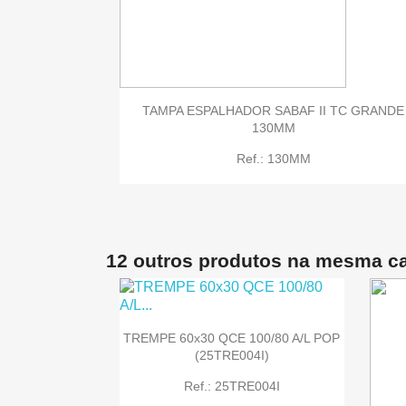

Quick view
TAMPA ESPALHADOR SABAF II TC GRANDE
130MM
Ref.: 130MM
12 outros produtos na mesma ca
TREMPE 60x30 QCE 100/80 A/L POP
(25TRE004I)
Ref.: 25TRE004I