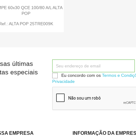


Quick view
Quick view
PE 60x30 QCE 100/80 A/L ALTA
POP
Ref.: ALTA POP 25TRE009K
sas últimas
tas especiais
Eu concordo com os
Termos e Condiç
Privacidade
SSA EMPRESA
INFORMAÇÃO DA EMPRE