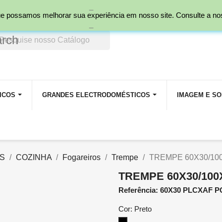
_
nal)
 que possamos melhorar sua experiência em nosso site. Consulte a n
_
arch
ICOS
GRANDES ELECTRODOMÉSTICOS
IMAGEM E S
S
COZINHA
Fogareiros
Trempe
TREMPE 60X30/100
TREMPE 60X30/100
Referência: 60X30 PLCXAF 
Cor: Preto