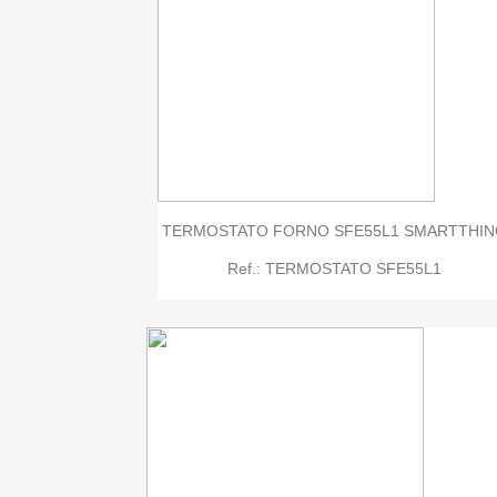

Quick view

Quick view
TERMOSTATO FORNO SFE55L1 SMARTTHI
Ref.: TERMOSTATO SFE55L1