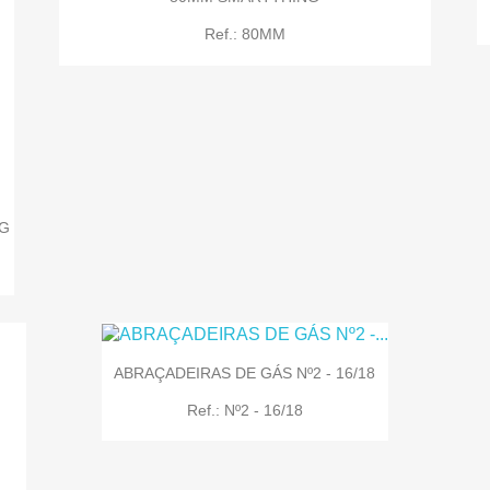
Ref.: 80MM

Quick view

Quick view
NG
ABRAÇADEIRAS DE GÁS Nº2 - 16/18
Ref.: Nº2 - 16/18