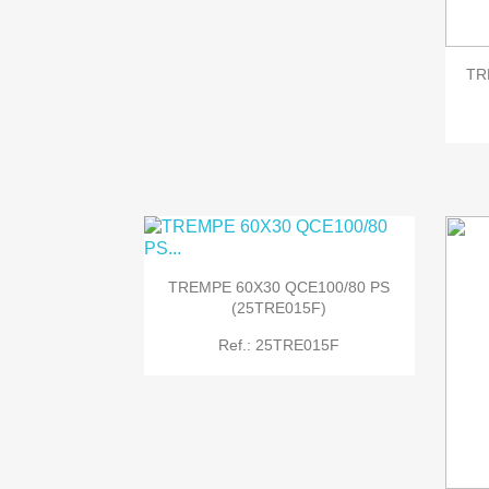

Quick view
TR
TREMPE 60X30 QCE100/80 PS
(25TRE015F)
Ref.: 25TRE015F