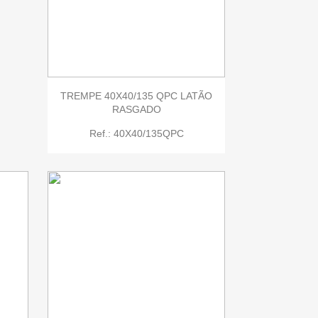

Quick view
TREMPE 40X40/135 QPC LATÃO
RASGADO
Ref.: 40X40/135QPC