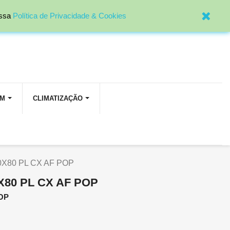

Entrar
ossa
Política de Privacidade & Cookies
OM
CLIMATIZAÇÃO
X80 PL CX AF POP
X80 PL CX AF POP
POP