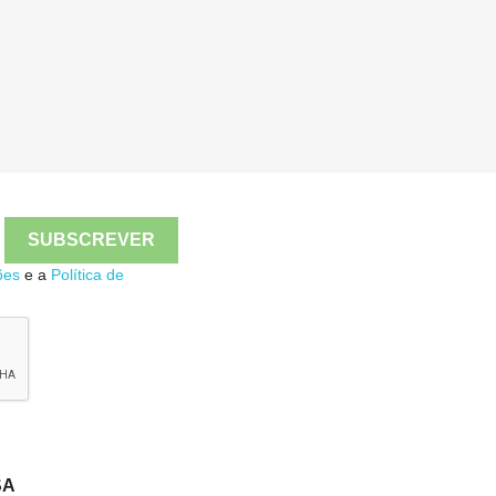

Quick view
ões
e a
Política de
SA