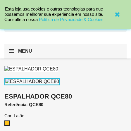
_

Esta loja usa cookies e outras tecnologias para que
possamos melhorar sua experiência em nosso site.
Consulte a nossa
Política de Privacidade & Cookies
search
_
MENU
ESPALHADOR QCE80
Referência: QCE80
Cor: Latão
Latão