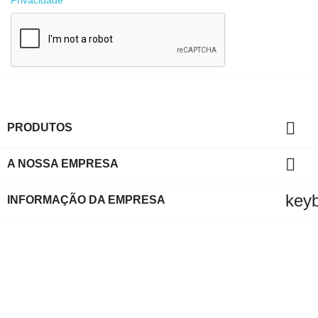

PRODUTOS

A NOSSA EMPRESA
key
INFORMAÇÃO DA EMPRESA