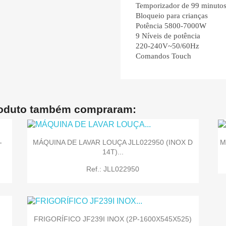
Temporizador de 99 minuto
Bloqueio para crianças
Potência 5800-7000W
9 Níveis de potência
220-240V~50/60Hz
Comandos Touch
roduto também compraram:
-
MÁQUINA DE LAVAR LOUÇA JLL022950 (INOX D
M
14T)...
Ref.: JLL022950
FRIGORÍFICO JF239I INOX (2P-1600X545X525)