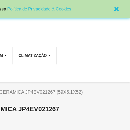

Entrar
ossa
Política de Privacidade & Cookies
OM
CLIMATIZAÇÃO
CERAMICA JP4EV021267 (59X5,1X52)
MICA JP4EV021267