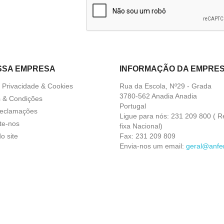
SSA EMPRESA
INFORMAÇÃO DA EMPRE
a Privacidade & Cookies
Rua da Escola, Nº29 - Grada
3780-562 Anadia Anadia
 & Condições
Portugal
Reclamações
Ligue para nós:
231 209 800 ( R
te-nos
fixa Nacional)
o site
Fax:
231 209 809
Envia-nos um email:
geral@anfer