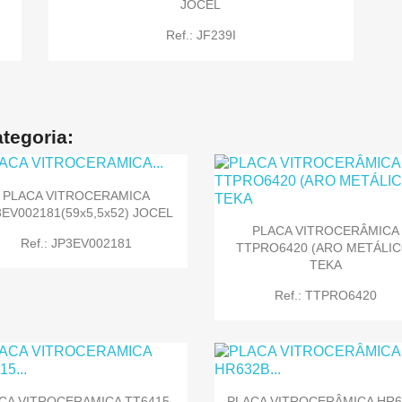
JOCEL
Ref.: JF239I

Quick view
tegoria:

Quick view
PLACA VITROCERAMICA
3EV002181(59x5,5x52) JOCEL
PLACA VITROCERÂMICA
Ref.: JP3EV002181
TTPRO6420 (ARO METÁLIC
TEKA
Ref.: TTPRO6420


Quick view
Quick view
CA VITROCERAMICA TT6415 -
PLACA VITROCERÂMICA HR6