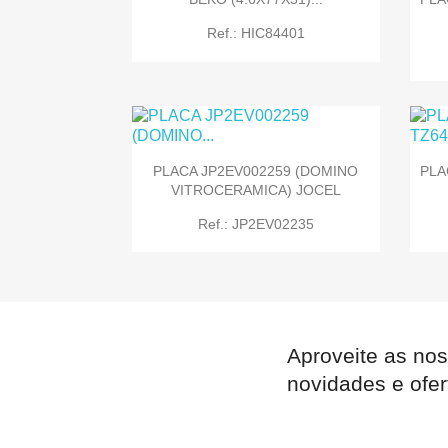
Ref.: HIC84401
PLACA JP2EV002259 (DOMINO
PLA
VITROCERAMICA) JOCEL

Quick view
Ref.: JP2EV02235
Aproveite as nos

Quick view
novidades e ofer