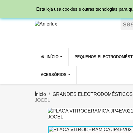
Ligue para nós:
231 209 800 ( Rede fixa Nacio
Esta loja usa cookies e outras tecnologias para
se
INÍCIO
PEQUENOS ELECTRODOMÉST
ACESSÓRIOS
Ínicio
GRANDES ELECTRODOMÉSTICOS
JOCEL