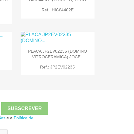
Ref.: HIC64402E
PLACA JP2EV02235 (DOMINO
VITROCERAMICA) JOCEL

Quick view
Ref.: JP2EV02235

Quick view
ões
e a
Política de