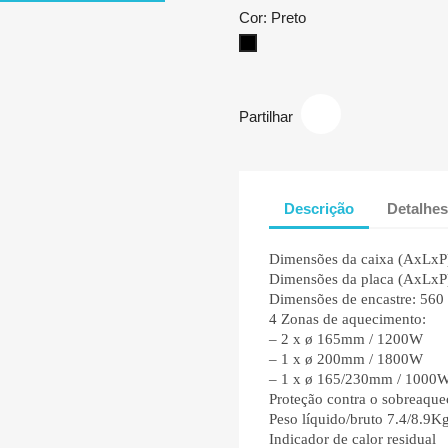
Cor: Preto
Preto
Partilhar
Descrição
Detalhes
Dimensões da caixa (AxLxP
Dimensões da placa (AxLxP
Dimensões de encastre: 56
4 Zonas de aquecimento:
– 2 x ø 165mm / 1200W
– 1 x ø 200mm / 1800W
– 1 x ø 165/230mm / 1000W
Proteção contra o sobreaqu
Peso líquido/bruto 7.4/8.9K
Indicador de calor residual