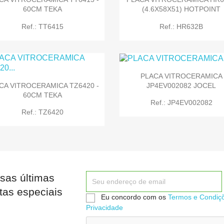
60CM TEKA
(4.6X58X51) HOTPOINT
Ref.: TT6415
Ref.: HR632B
PLACA VITROCERAMICA
JP4EV002082 JOCEL
CA VITROCERAMICA TZ6420 -
60CM TEKA


Quick view
Quick view
Ref.: JP4EV002082
Ref.: TZ6420
sas últimas


Quick view
Quick view
tas especiais
Eu concordo com os
Termos e Condiç
Privacidade