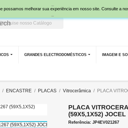
_
nal)
 que possamos melhorar sua experiência em nosso site. Consulte a n
_
arch
ICOS
GRANDES ELECTRODOMÉSTICOS
IMAGEM E S
ENCASTRE
PLACAS
Vitrocerâmica
PLACA VITRO
PLACA VITROCERA
(59X5,1X52) JOCEL
Referência: JP4EV021267