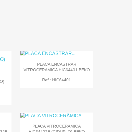

Quick view
PLACA ENCASTRAR
VITROCERAMICA HIC64401 BEKO
Ref.: HIC64401
O)
PLACA VITROCERÂMICA

Quick view
HIC64402E (C/DUPLO) BEKO
32B