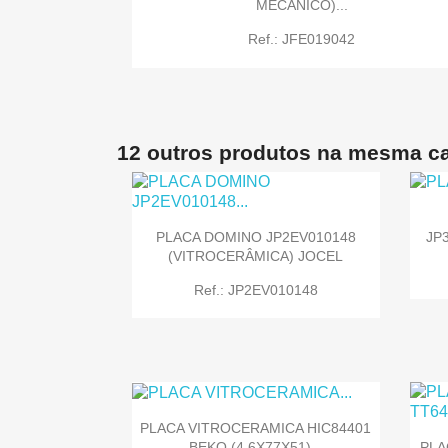
MECANICO)...
Ref.: JFE019042

Quick view
12 outros produtos na mesma ca

Quick view
JP
PLACA DOMINO JP2EV010148
(VITROCERÂMICA) JOCEL
Ref.: JP2EV010148
PLACA VITROCERAMICA HIC84401

Quick view
BEKO (4.6X77X51)...
PLA